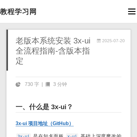
教程学习网
Men
老版本系统安装 3x-ui
2025-07-20
全流程指南-含版本指
定
730 字
|
3 分钟
一、什么是 3x-ui？
3x-ui 项目地址（GitHub）
是在知名面板
基础上深度魔改的
3x-ui
x-ui